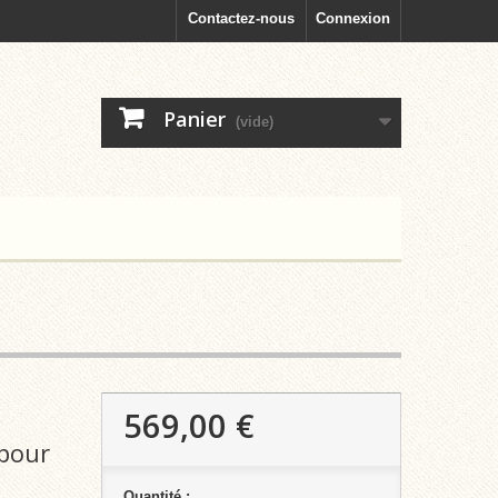
Contactez-nous
Connexion
Panier
(vide)
569,00 €
 pour
Quantité :