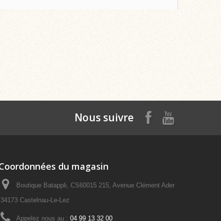
Nous suivre
Coordonnées du magasin
Boutique Batappli, CS60015 215, Avenue Clément Ader
34173 Castelnau-Le-Lez
Appelez nous au :
04 99 13 32 00