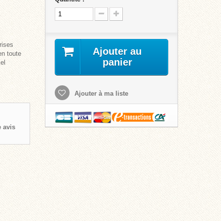
rises
Ajouter au
en toute
panier
el
Ajouter à ma liste
 avis