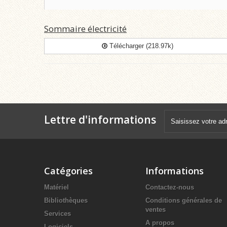
Sommaire électricité
Télécharger (218.97k)
Lettre d'informations
Catégories
Informations
Matériel
Contactez-nous
Bibliothèques
Conditions générales de
ventes
Services
A propos
Logiciels