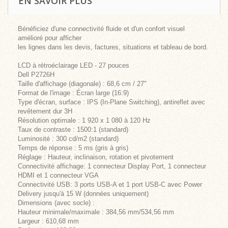
EN SAVOIR PLUS
Bénéficiez d'une connectivité fluide et d'un confort visuel
amélioré pour afficher
les lignes dans les devis, factures, situations et tableau de bord.
LCD à rétroéclairage LED - 27 pouces
Dell P2726H
Taille d'affichage (diagonale) : 68,6 cm / 27"
Format de l'image : Écran large (16:9)
Type d'écran, surface : IPS (In-Plane Switching), antireflet avec
revêtement dur 3H
Résolution optimale : 1 920 x 1 080 à 120 Hz
Taux de contraste : 1500:1 (standard)
Luminosité : 300 cd/m2 (standard)
Temps de réponse : 5 ms (gris à gris)
Réglage : Hauteur, inclinaison, rotation et pivotement
Connectivité affichage: 1 connecteur Display Port, 1 connecteur
HDMI et 1 connecteur VGA
Connectivité USB: 3 ports USB-A et 1 port USB-C avec Power
Delivery jusqu'à 15 W (données uniquement)
Dimensions (avec socle) :
Hauteur minimale/maximale : 384,56 mm/534,56 mm
Largeur : 610,68 mm